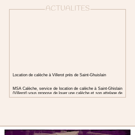
ACTUALITES
Location de calèche à Villerot près de Saint-Ghuislain
MSA Calèche, service de location de calèche à Saint-Ghislain
(Villerot) vous propose de louer une calèche et son attelage de
chevaux pour tous vos événements : mariage, anniversaire,
fête communale, baptême, communion, etc... N'hésitez pas à
contacter MSA Calèche pour en savoir plus sur ses
prestations, ou pour faire appel à ses services pour la location
d'une calèche et de son attelage de chevaux pour tous vos
événements en Wallonie près de Tournai, Mons, ou en région
Hauts-de-France près de Valenciennes et Maubeuge.