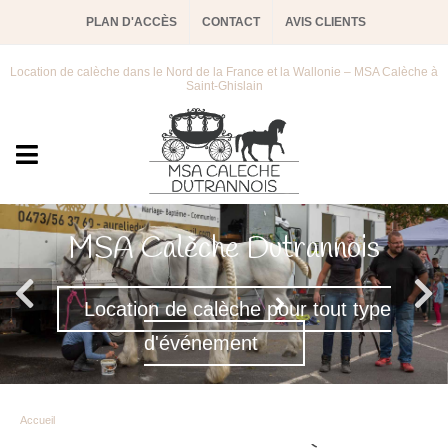
PLAN D'ACCÈS
CONTACT
AVIS CLIENTS
Location de calèche dans le Nord de la France et la Wallonie – MSA Calèche à
Saint-Ghislain
MSA Calèche Dutrannois
Location de calèche pour tout type
d'événement
Accueil