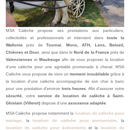
MSA Calèche propose ses prestations aux particuliers,
collectivités et professionnels et intervient dans
toute la
Wallonie
près de
Tournai
,
Mons, ATH, Lens, Beloeil,
Chièvres et Dour
, ainsi que dans le
Nord de la France
près de
Valenciennes
et
Maubeuge
afin de vous proposer la location
d'une calèche pour une agréable promenade à cheval. MSA
Calèche vous propose de vivre un
moment inoubliable
grâce à
la location d'une calèche accompagnée de son char à banc
pour une prestation d'environ
trois heures
. Afin d'assurer votre
sécurité
, votre
service de location de calèche à Saint-
Ghislain (Villerot)
dispose d'une
assurance adaptée
.
MSA Calèche propose notamment la
location de calèche pour
mariage
, la
location de calèche pour anniversaire
, la
location de calèche pour événements
et la
location de